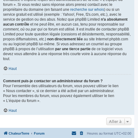
forum ». Si vous restez sans réponse alors prenez contact avec le
propriétaire du domaine (en faisant une
recherche sur whois
) ou si un
service gratuit est utilisé (exemple : Yahoo!, Free, f2s.com, etc.), avec le
service de gestion ou des abus. Notez que phpBB Limited
n’a absolument
aucun contrôle
et ne peut être, en aucun cas, tenu pour responsable sur
comment
,
où
ou
par qui
ce forum est utilisé. Il est inutile de contacter phpBB
Limited pour toute question légale (cessions et désistements, responsabilité,
propos diffamatoires, etc.)
non directement liée
au site Internet phpbb.com
ou au logiciel phpBB lui-même. Si vous adressez un courriel au groupe
phpBB à propos de l’utilisation
par une tierce partie
de ce logiciel vous
devez vous attendre à une réponse très courte voire à aucune réponse du
tout.
Haut
Comment puis-je contacter un administrateur du forum ?
Pour l’ensemble des utilisateurs du forum, vous pouvez utiliser le lien
« Nous contacter », si ce dernier a été activé par un administrateur.
Pour les membres du forum, vous pouvez également utiliser le lien
« L’équipe du forum ».
Haut
Aller à
ChaleurTerre
Forum
Heures au format
UTC+02:00