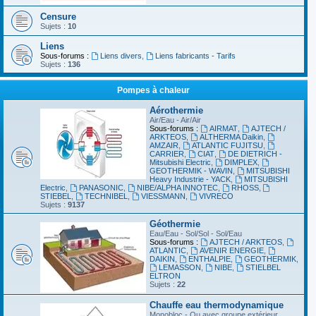
Censure
Sujets :
10
Liens
Sous-forums :
Liens divers
,
Liens fabricants - Tarifs
Sujets :
136
Pompes à chaleur
Aérothermie
Air/Eau - Air/Air
Sous-forums :
AIRMAT
,
AJTECH /
ARKTEOS
,
ALTHERMA Daikin
,
AMZAIR
,
ATLANTIC FUJITSU
,
CARRIER
,
CIAT
,
DE DIETRICH -
Mitsubishi Electric
,
DIMPLEX
,
GEOTHERMIK - WAVIN
,
MITSUBISHI
Heavy Industrie - YACK
,
MITSUBISHI
Electric
,
PANASONIC
,
NIBE/ALPHA INNOTEC
,
RHOSS
,
STIEBEL
,
TECHNIBEL
,
VIESSMANN
,
VIVRECO
Sujets :
9137
Géothermie
Eau/Eau - Sol/Sol - Sol/Eau
Sous-forums :
AJTECH / ARKTEOS
,
ATLANTIC
,
AVENIR ENERGIE
,
DAIKIN
,
ENTHALPIE
,
GEOTHERMIK
,
LEMASSON
,
NIBE
,
STIELBEL
ELTRON
Sujets :
22
Chauffe eau thermodynamique
Monobloc - Ou avec groupe extérieur