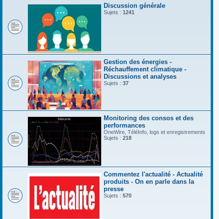
Discussion générale
Sujets :
1241
Gestion des énergies -
Réchauffement climatique -
Discussions et analyses
Sujets :
37
Monitoring des consos et des
performances
OneWire, TéléInfo, logs et enregistrements
Sujets :
218
Commentez l'actualité - Actualité
produits - On en parle dans la
presse
Sujets :
570