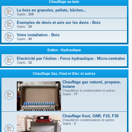
Chauffage au bois
Le bois en granules, pellets, bûches...
Sujets :
159
Exemples de devis et avis sur les devis - Bois
Sujets :
29
Votre installation - Bois
Sujets :
45
Eolien - Hydraulique
Electricité par l'éolien - Force hydraulique - Micro-centrales
Sujets :
32
Chauffage Gaz, Fioul et Elec et autres
Chauffage gaz naturel, propane,
butane
Chaudières à condensation et autres
Sujets :
77
Chauffage fioul, GNR, F10, F30
Chaudières condensations et autres
Sujets :
2