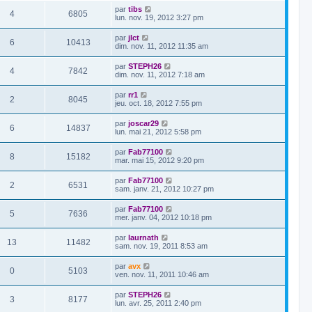
par
tibs
4
6805
lun. nov. 19, 2012 3:27 pm
par
jlct
6
10413
dim. nov. 11, 2012 11:35 am
par
STEPH26
4
7842
dim. nov. 11, 2012 7:18 am
par
rr1
2
8045
jeu. oct. 18, 2012 7:55 pm
par
joscar29
6
14837
lun. mai 21, 2012 5:58 pm
par
Fab77100
8
15182
mar. mai 15, 2012 9:20 pm
par
Fab77100
2
6531
sam. janv. 21, 2012 10:27 pm
par
Fab77100
5
7636
mer. janv. 04, 2012 10:18 pm
par
laurnath
13
11482
sam. nov. 19, 2011 8:53 am
par
avx
0
5103
ven. nov. 11, 2011 10:46 am
par
STEPH26
3
8177
lun. avr. 25, 2011 2:40 pm