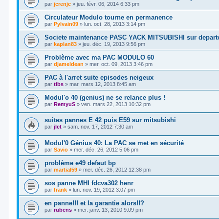
par
jcrenjc
»
jeu. févr. 06, 2014 6:33 pm
Circulateur Modulo tourne en permanence
par
Pylvain09
»
lun. oct. 28, 2013 3:14 pm
Societe maintenance PASC YACK MITSUBISHI sur depart
par
kaplan83
»
jeu. déc. 19, 2013 9:56 pm
Problème avec ma PAC MODULO 60
par
djameldean
»
mer. oct. 09, 2013 3:46 pm
PAC à l'arret suite episodes neigeux
par
tibs
»
mar. mars 12, 2013 8:45 am
Modul'o 40 (genius) ne se relance plus !
par
RemyuS
»
ven. mars 22, 2013 10:32 pm
suites pannes E 42 puis E59 sur mitsubishi
par
jlct
»
sam. nov. 17, 2012 7:30 am
Modul'0 Génius 40: La PAC se met en sécurité
par
Savio
»
mer. déc. 26, 2012 5:06 pm
problème e49 defaut bp
par
martial59
»
mer. déc. 26, 2012 12:38 pm
sos panne MHI fdcva302 henr
par
frank
»
lun. nov. 19, 2012 3:07 pm
en panne!!! et la garantie alors!!?
par
rubens
»
mer. janv. 13, 2010 9:09 pm