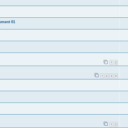
ement 01
1
2
1
2
3
4
1
2