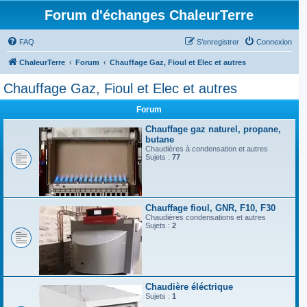
Forum d'échanges ChaleurTerre
FAQ
S’enregistrer
Connexion
ChaleurTerre
Forum
Chauffage Gaz, Fioul et Elec et autres
Chauffage Gaz, Fioul et Elec et autres
Forum
Chauffage gaz naturel, propane,
butane
Chaudières à condensation et autres
Sujets :
77
Chauffage fioul, GNR, F10, F30
Chaudières condensations et autres
Sujets :
2
Chaudière éléctrique
Sujets :
1