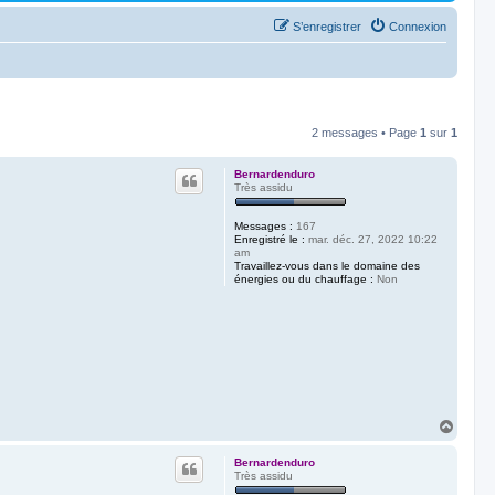
S’enregistrer
Connexion
2 messages • Page
1
sur
1
Bernardenduro
Très assidu
Messages :
167
Enregistré le :
mar. déc. 27, 2022 10:22
am
Travaillez-vous dans le domaine des
énergies ou du chauffage :
Non
H
a
u
Bernardenduro
t
Très assidu