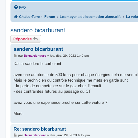
FAQ
ChaleurTerre
Forum
Les moyens de locomotion alternatifs
La voit
sandero bicarburant
Répondre
sandero bicarburant
M
par
Bernardenduro
»
jeu. déc. 29, 2022 1:40 pm
e
s
Dacia sandero bi carburant
s
a
g
avec une autotomie de 500 kms pour chaque énergies cela me sembl
e
Mais le technicien du contrôle technique me mets en garde sur :
- la perte de compétence sur le gaz chez Renault
- des contraintes futures au passage du CT
avez vous une expérience proche sur cette voiture ?
Merci
Re: sandero bicarburant
M
par
Bernardenduro
»
dim. janv. 29, 2023 6:19 pm