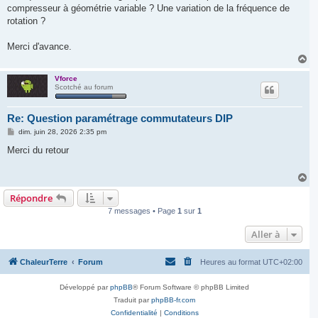
compresseur à géométrie variable ? Une variation de la fréquence de
rotation ?
Merci d'avance.
H
a
u
Vforce
Scotché au forum
t
Re: Question paramétrage commutateurs DIP
M
dim. juin 28, 2026 2:35 pm
e
s
Merci du retour
s
a
g
H
e
a
Répondre
u
t
7 messages • Page
1
sur
1
Aller à
ChaleurTerre
Forum
Heures au format
UTC+02:00
Développé par
phpBB
® Forum Software © phpBB Limited
Traduit par
phpBB-fr.com
Confidentialité
|
Conditions