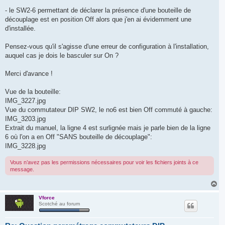
- le SW2-6 permettant de déclarer la présence d'une bouteille de
découplage est en position Off alors que j'en ai évidemment une
d'installée.
Pensez-vous qu'il s'agisse d'une erreur de configuration à l'installation,
auquel cas je dois le basculer sur On ?
Merci d'avance !
Vue de la bouteille:
IMG_3227.jpg
Vue du commutateur DIP SW2, le no6 est bien Off commuté à gauche:
IMG_3203.jpg
Extrait du manuel, la ligne 4 est surlignée mais je parle bien de la ligne
6 où l'on a en Off "SANS bouteille de découplage":
IMG_3228.jpg
Vous n’avez pas les permissions nécessaires pour voir les fichiers joints à ce
message.
H
a
u
Vforce
Scotché au forum
t