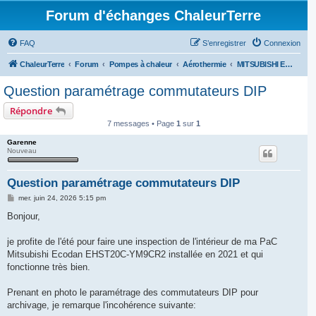
Forum d'échanges ChaleurTerre
FAQ
S’enregistrer
Connexion
ChaleurTerre
Forum
Pompes à chaleur
Aérothermie
MITSUBISHI Electric
Question paramétrage commutateurs DIP
Répondre
7 messages • Page
1
sur
1
Garenne
Nouveau
Question paramétrage commutateurs DIP
M
mer. juin 24, 2026 5:15 pm
e
s
Bonjour,
s
a
g
je profite de l'été pour faire une inspection de l'intérieur de ma PaC
e
Mitsubishi Ecodan EHST20C-YM9CR2 installée en 2021 et qui
fonctionne très bien.
Prenant en photo le paramétrage des commutateurs DIP pour
archivage, je remarque l'incohérence suivante: