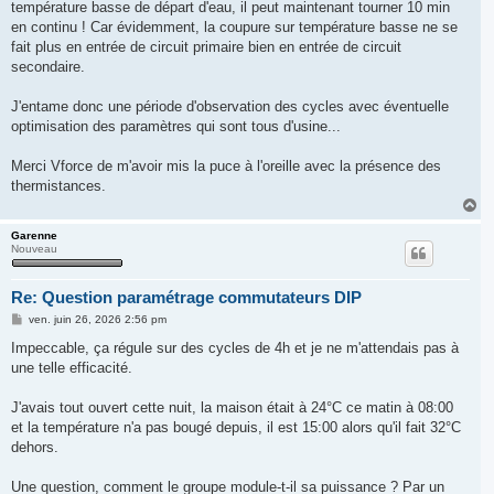
température basse de départ d'eau, il peut maintenant tourner 10 min
en continu ! Car évidemment, la coupure sur température basse ne se
fait plus en entrée de circuit primaire bien en entrée de circuit
secondaire.
J'entame donc une période d'observation des cycles avec éventuelle
optimisation des paramètres qui sont tous d'usine...
Merci Vforce de m'avoir mis la puce à l'oreille avec la présence des
thermistances.
H
a
u
Garenne
Nouveau
t
Re: Question paramétrage commutateurs DIP
M
ven. juin 26, 2026 2:56 pm
e
s
Impeccable, ça régule sur des cycles de 4h et je ne m'attendais pas à
s
une telle efficacité.
a
g
e
J'avais tout ouvert cette nuit, la maison était à 24°C ce matin à 08:00
et la température n'a pas bougé depuis, il est 15:00 alors qu'il fait 32°C
dehors.
Une question, comment le groupe module-t-il sa puissance ? Par un