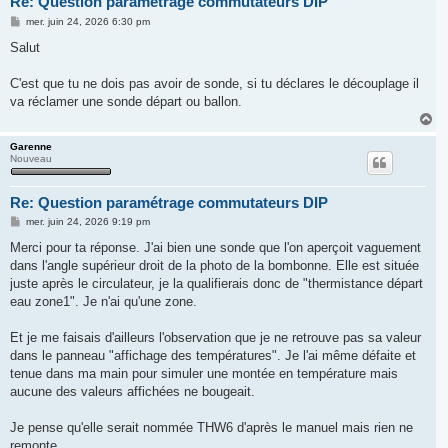
Re: Question paramétrage commutateurs DIP
M
mer. juin 24, 2026 6:30 pm
e
s
Salut
s
a
g
C'est que tu ne dois pas avoir de sonde, si tu déclares le découplage il
e
va réclamer une sonde départ ou ballon.
H
a
u
Garenne
Nouveau
t
Re: Question paramétrage commutateurs DIP
M
mer. juin 24, 2026 9:19 pm
e
s
Merci pour ta réponse. J'ai bien une sonde que l'on aperçoit vaguement
s
dans l'angle supérieur droit de la photo de la bombonne. Elle est située
a
g
juste après le circulateur, je la qualifierais donc de "thermistance départ
e
eau zone1". Je n'ai qu'une zone.
Et je me faisais d'ailleurs l'observation que je ne retrouve pas sa valeur
dans le panneau "affichage des températures". Je l'ai même défaite et
tenue dans ma main pour simuler une montée en température mais
aucune des valeurs affichées ne bougeait.
Je pense qu'elle serait nommée THW6 d'après le manuel mais rien ne
remonte.