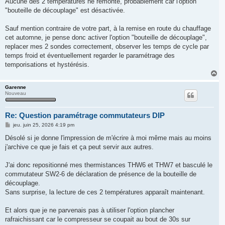
Aucune des 2 températures ne remonte, probablement car l'option
"bouteille de découplage" est désactivée.
Sauf mention contraire de votre part, à la remise en route du chauffage
cet automne, je pense donc activer l'option "bouteille de découplage",
replacer mes 2 sondes correctement, observer les temps de cycle par
temps froid et éventuellement regarder le paramétrage des
temporisations et hystérésis.
H
a
u
Garenne
Nouveau
t
Re: Question paramétrage commutateurs DIP
M
jeu. juin 25, 2026 4:19 pm
e
s
Désolé si je donne l'impression de m'écrire à moi même mais au moins
s
j'archive ce que je fais et ça peut servir aux autres.
a
g
e
J'ai donc repositionné mes thermistances THW6 et THW7 et basculé le
commutateur SW2-6 de déclaration de présence de la bouteille de
découplage.
Sans surprise, la lecture de ces 2 températures apparaît maintenant.
Et alors que je ne parvenais pas à utiliser l'option plancher
rafraichissant car le compresseur se coupait au bout de 30s sur