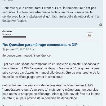
Peut-être que le commutateur étant sur Off, la température n'est pas
remontée. Ou bien peut-être que le technicien n'avait qu'une seule
sonde avec lui à l'installation et qu'il faut aussi celle de retour donc il a
désactivé l'option.
H
a
u
Garenne
Nouveau
t
Re: Question paramétrage commutateurs DIP
M
jeu. juin 25, 2026 2:25 pm
e
s
Je pense avoir trouvé l'incohérence.
s
a
g
- j'ai bien une sonde de température en sortie de circulateur secondaire
e
branchée en THW6 "température départ d'eau zone 1" ce qui est à peu
près correct car d'après le manuel elle devrait être au plus proche de la
bouteille de découplage, avant le circulateur.
- et j'ai trouvé une 2ème sonde de température branchée en THW7
"température retour d'eau zone 1" mais sur le même bras, un peu plus
haut après la soupape de décharge. Alors qu'elle devrait être sur le bras
de retour, au plus proche de la bouteille de découplage.