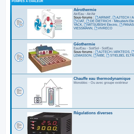
POMPES À CHALEUR
Aérothermie
Air/Eau - Air/Air
Sous-forums :
AIRMAT
,
AJTECH / 
CIAT
,
DE DIETRICH - Mitsubishi Ele
YACK
,
MITSUBISHI Electric
,
PANAS
VIESSMANN
,
VIVRECO
Géothermie
Eau/Eau - Sol/Sol - Sol/Eau
Sous-forums :
AJTECH / ARKTEOS
,
LEMASSON
,
NIBE
,
STIELBEL ELT
Chauffe eau thermodynamique
Monobloc - Ou avec groupe extérieur
Régulations diverses