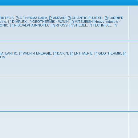
ARKTEOS
,
ALTHERMA Daikin
,
AMZAIR
,
ATLANTIC FUJITSU
,
CARRIER
,
ctric
,
DIMPLEX
,
GEOTHERMIK - WAVIN
,
MITSUBISHI Heavy Industrie -
ONIC
,
NIBE/ALPHA INNOTEC
,
RHOSS
,
STIEBEL
,
TECHNIBEL
,
ATLANTIC
,
AVENIR ENERGIE
,
DAIKIN
,
ENTHALPIE
,
GEOTHERMIK
,
RON