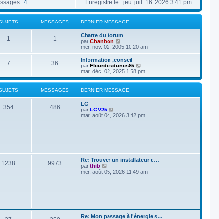
sages :
4
Enregistré le : jeu. juil. 16, 2026 3:41 pm
SUJETS
MESSAGES
DERNIER MESSAGE
Charte du forum
1
1
V
par
Chanbon
o
mer. nov. 02, 2005 10:20 am
i
r
Information ,conseil
7
36
l
V
par
Fleurdesdunes85
e
o
mar. déc. 02, 2025 1:58 pm
d
i
e
r
r
l
SUJETS
MESSAGES
DERNIER MESSAGE
n
e
i
d
LG
e
e
354
486
V
par
LGV25
r
r
o
mar. août 04, 2026 3:42 pm
m
n
i
e
i
r
s
e
l
s
r
e
a
m
d
g
e
e
e
s
r
s
Re: Trouver un installateur d…
n
1238
9973
a
V
par
thib
i
g
o
mer. août 05, 2026 11:49 am
e
e
i
r
r
m
l
e
e
s
d
s
e
a
r
g
Re: Mon passage à l'énergie s…
n