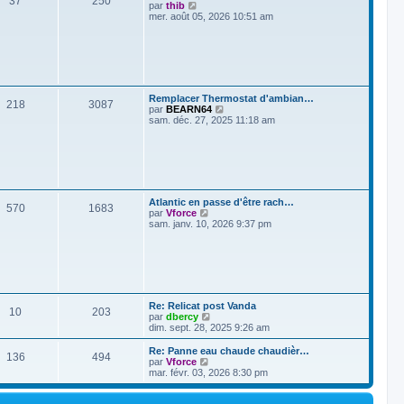
37
250
e
V
par
thib
i
o
mer. août 05, 2026 10:51 am
e
i
r
r
m
l
e
e
s
d
s
e
a
r
g
Remplacer Thermostat d'ambian…
n
218
3087
e
V
par
BEARN64
i
o
sam. déc. 27, 2025 11:18 am
e
i
r
r
m
l
e
e
s
d
s
e
a
r
g
Atlantic en passe d'être rach…
n
570
1683
e
V
par
Vforce
i
o
sam. janv. 10, 2026 9:37 pm
e
i
r
r
m
l
e
e
s
d
s
e
a
r
g
Re: Relicat post Vanda
n
10
203
e
V
par
dbercy
i
o
dim. sept. 28, 2025 9:26 am
e
i
r
r
Re: Panne eau chaude chaudièr…
m
136
494
l
V
par
Vforce
e
e
o
mar. févr. 03, 2026 8:30 pm
s
d
i
s
e
r
a
r
l