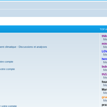
TOP 
thib
Mes
min
nt climatique - Discussions et analyses
Mes
LG
Mes
hen
votre compte
Mes
bub
 votre compte
Mes
th2
Mes
fou
Mes
Mar
Mes
gru
Mes
pra
er votre compte