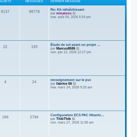
g
SUJETS
MESSAGES
DERNIER MESSAGE
n
e
e
i
d
Re: Kit rafraîchissant
e
e
9137
98778
V
par
minatozo
r
r
o
mar. août 04, 2026 5:54 pm
m
n
i
e
i
r
s
e
l
s
r
e
a
m
d
g
e
e
e
s
r
s
Étude de sol avant un projet …
n
22
193
a
V
par
Marcus8595
i
g
o
ven. juin 12, 2026 12:27 pm
e
e
i
r
r
m
l
e
e
s
d
s
e
a
r
g
renseignement sur le pvc
n
4
24
e
V
par
fabrice 56
i
o
mar. mars 24, 2026 9:20 am
e
i
r
r
m
l
e
e
s
d
s
e
a
r
g
Configuration ECS PAC Hitachi…
n
166
2794
e
V
par
ThibThib
i
o
ven. mars 27, 2026 11:56 am
e
i
r
r
m
l
e
e