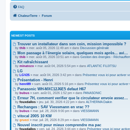
FAQ
ChaleurTerre
Forum
NEWEST POSTS
Trouver un installateur dans son coin, mission impossible ?
by
thib
» mer. août 05, 2026 11:49 am » dans
Discussion générale
Mon passage à l'énergie solaire, quelques mois après... avi…
by
thib
» mer. août 05, 2026 10:51 am » dans
Gestion des énergies - Réchauffeme
Kit rafraîchissant
by
minatozo
» mar. août 04, 2026 5:54 pm » dans
ATLANTIC FUJITSU
LG
by
LGV25
» mar. août 04, 2026 3:42 pm » dans
Présentez vous ici pour activer 
Présentation - Henri
by
henri89
» sam. août 01, 2026 5:16 pm » dans
Présentez vous ici pour activer
Panasonic WH-MXC12J6E5 defaut H67
by
bubus
» sam. août 01, 2026 1:52 pm » dans
PANASONIC
Erreur 7H, comment verifier que le circulateur envoie assez…
by
fouxdallos
» jeu. juil. 30, 2026 4:22 pm » dans
ALTHERMA Daikin
Rechanges : SAV Viessmann en vrac ??
by
bubus
» mar. juil. 28, 2026 9:00 pm » dans
VIESSMANN
vitocal 200S 10 KW
by
gruezi
» mar. juil. 28, 2026 8:29 pm » dans
VIESSMANN
Nouvel inscrit pour mieux comprendre ma pac
by
fouxdallos
» ven. juil. 24, 2026 3:44 pm » dans
Présentez vous ici pour activ