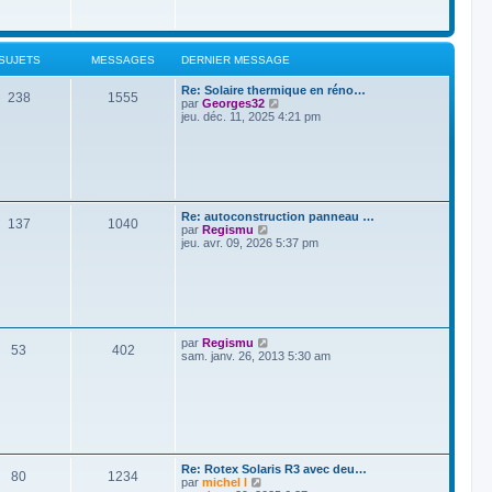
s
e
s
r
a
n
g
i
e
SUJETS
MESSAGES
DERNIER MESSAGE
e
r
Re: Solaire thermique en réno…
m
238
1555
V
par
Georges32
e
o
jeu. déc. 11, 2025 4:21 pm
s
i
s
r
a
l
g
e
e
d
e
r
Re: autoconstruction panneau …
n
137
1040
V
par
Regismu
i
o
jeu. avr. 09, 2026 5:37 pm
e
i
r
r
m
l
e
e
s
d
s
e
a
r
g
V
par
Regismu
n
53
402
e
o
sam. janv. 26, 2013 5:30 am
i
i
e
r
r
l
m
e
e
d
s
e
s
r
a
n
g
Re: Rotex Solaris R3 avec deu…
i
80
1234
e
V
par
michel l
e