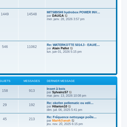
s
d
s
e
a
r
g
MITSIBISHI hydrobox POWER INV…
n
1449
14548
e
V
par
DAUGA
i
o
mer. janv. 28, 2026 3:57 pm
e
i
r
r
m
l
e
e
s
d
s
e
a
r
g
Re: WATERKOTTE 5014.3 - EAU/E…
n
546
11062
e
V
par
Alain Pallot
i
o
lun. juin 01, 2026 5:15 pm
e
i
r
r
m
l
e
e
s
d
s
e
a
r
g
n
e
SUJETS
MESSAGES
DERNIER MESSAGE
i
e
Insert à bois
r
158
913
V
par
Sylvainz57
m
o
mar. janv. 13, 2026 10:08 pm
e
i
s
r
s
Re: okofen pellematic ou edil…
29
192
l
a
V
par
Hilarion10
e
g
o
dim. juil. 06, 2025 5:41 pm
d
e
i
e
r
Re: Fréquence nettoyage poêle…
45
213
r
l
V
par
Mari4@anah
n
e
o
jeu. nov. 20, 2025 6:15 pm
i
d
i