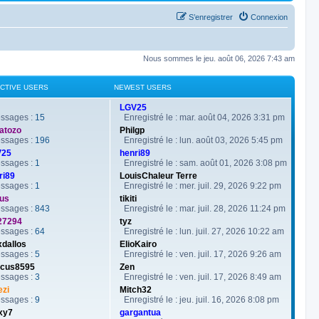
S’enregistrer
Connexion
Nous sommes le jeu. août 06, 2026 7:43 am
ACTIVE USERS
NEWEST USERS
LGV25
sages :
15
Enregistré le : mar. août 04, 2026 3:31 pm
atozo
Philgp
sages :
196
Enregistré le : lun. août 03, 2026 5:45 pm
V25
henri89
sages :
1
Enregistré le : sam. août 01, 2026 3:08 pm
ri89
LouisChaleur Terre
sages :
1
Enregistré le : mer. juil. 29, 2026 9:22 pm
us
tikiti
sages :
843
Enregistré le : mar. juil. 28, 2026 11:24 pm
27294
tyz
sages :
64
Enregistré le : lun. juil. 27, 2026 10:22 am
xdallos
ElioKairo
sages :
5
Enregistré le : ven. juil. 17, 2026 9:26 am
cus8595
Zen
sages :
3
Enregistré le : ven. juil. 17, 2026 8:49 am
ezi
Mitch32
sages :
9
Enregistré le : jeu. juil. 16, 2026 8:08 pm
xy7
gargantua